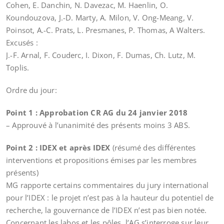
Cohen, E. Danchin, N. Davezac, M. Haenlin, O.
Koundouzova, J.-D. Marty, A. Milon, V. Ong-Meang, V.
Poinsot, A.-C. Prats, L. Presmanes, P. Thomas, A Walters.
Excusés :
J.-F. Arnal, F. Couderc, I. Dixon, F. Dumas, Ch. Lutz, M.
Toplis.
Ordre du jour:
Point 1 : Approbation CR AG du 24 janvier 2018
– Approuvé à l’unanimité des présents moins 3 ABS.
Point 2 : IDEX et après IDEX
(résumé des différentes
interventions et propositions émises par les membres
présents)
MG rapporte certains commentaires du jury international
pour l’IDEX : le projet n’est pas à la hauteur du potentiel de
recherche, la gouvernance de l’IDEX n’est pas bien notée.
Concernant les labos et les pôles, l’AG s’interroge sur leur