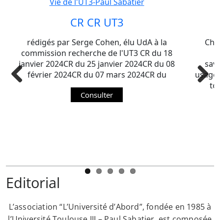
Vie de l'UT3-Paul Sabatier
CR CR UT3
rédigés par Serge Cohen, élu UdA à la
Chèr
commission recherche de l'UT3 CR du 18
m
janvier 2024CR du 25 janvier 2024CR du 08
savo
février 2024CR du 07 mars 2024CR du
usager
to
Previous
Next
Consulter
Editorial
L’association “L’Université d’Abord”, fondée en 1985 à
l’Université Toulouse III – Paul Sabatier, est composée