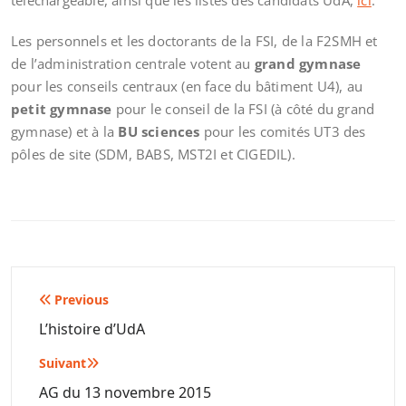
téléchargeable, ainsi que les listes des candidats UdA,
ici
.
Les personnels et les doctorants de la FSI, de la F2SMH et
de l’administration centrale votent au
grand gymnase
pour les conseils centraux (en face du bâtiment U4), au
petit gymnase
pour le conseil de la FSI (à côté du grand
gymnase) et à la
BU sciences
pour les comités UT3 des
pôles de site (SDM, BABS, MST2I et CIGEDIL).
Navigation
Previous
de
L’histoire d’UdA
l’article
Suivant
AG du 13 novembre 2015