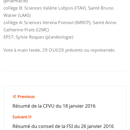
(pharmacie)
collège B: Sciences Valérie Lobjois (ITAV), Santé Bruno
Watier (LAAS)
collège A: Sciences Verena Poinsot (IMRCP), Santé Anne-
Catherine Prats (I2MC)
EPST: Sylvie Roques (planétologie)
Vote à main levée, 29 OUI/29 présents ou représentés
Navigation
Previous
de
Résumé de la CFVU du 18 janvier 2016
l’article
Suivant
Résumé du conseil de la FSI du 26 janvier 2016