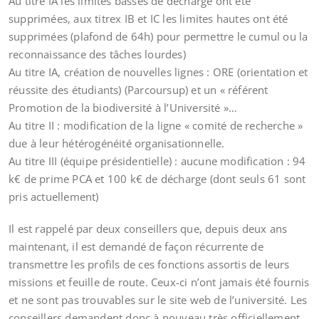
Au titre IA les limites basses de décharge ont été
supprimées, aux titrex IB et IC les limites hautes ont été
supprimées (plafond de 64h) pour permettre le cumul ou la
reconnaissance des tâches lourdes)
Au titre IA, création de nouvelles lignes : ORE (orientation et
réussite des étudiants) (Parcoursup) et un « référent
Promotion de la biodiversité à l’Université »…
Au titre II : modification de la ligne « comité de recherche »
due à leur hétérogénéité organisationnelle.
Au titre III (équipe présidentielle) : aucune modification : 94
k€ de prime PCA et 100 k€ de décharge (dont seuls 61 sont
pris actuellement)
Il est rappelé par deux conseillers que, depuis deux ans
maintenant, il est demandé de façon récurrente de
transmettre les profils de ces fonctions assortis de leurs
missions et feuille de route. Ceux-ci n’ont jamais été fournis
et ne sont pas trouvables sur le site web de l’université. Les
conseillers demandent donc à nouveau très officiellement