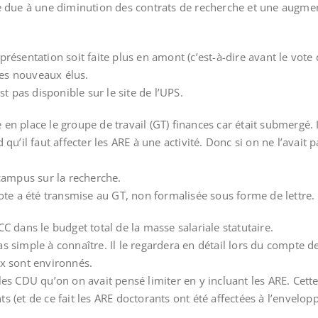
e due à une diminution des contrats de recherche et une augmen
résentation soit faite plus en amont (c’est-à-dire avant le vote
es nouveaux élus.
t pas disponible sur le site de l’UPS.
e en place le groupe de travail (GT) finances car était submergé. 
u’il faut affecter les ARE à une activité. Donc si on ne l’avait pa
campus sur la recherche.
ote a été transmise au GT, non formalisée sous forme de lettre.
C dans le budget total de la masse salariale statutaire.
pas simple à connaître. Il le regardera en détail lors du compte de
x sont environnés.
es CDU qu’on on avait pensé limiter en y incluant les ARE. Cette
 (et de ce fait les ARE doctorants ont été affectées à l’envelop