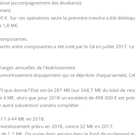
 baisse (accompagnement des étudiants).
ement.
0 €. Sur ces opérations seule la première tranche a été débloqué
 à 1,8 M€.
 composantes.
rtis entre composantes a été voté par le CA en juillet 2017. L
arges annuelles de l’établissement.
amortissement (équipement qui se déprécie chaque année). Cel
P) que donne l’Etat est de 287 M€ (sur 368,7 M€ du total de rec
 de 4 M€, alors que pour 2018 un excédent de 498 000 € est pré
e autre subvention viendra compléter.
017 à 44 M€ en 2018.
’investissement prévu en 2018, contre 32 M€ en 2017.
de 1,2 M€. On puise donc encore dans le fond de roulement mai