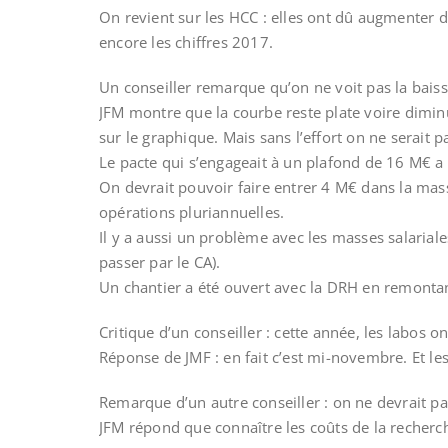
On revient sur les HCC : elles ont dû augmenter de
encore les chiffres 2017.
Un conseiller remarque qu’on ne voit pas la baisse
JFM montre que la courbe reste plate voire diminu
sur le graphique. Mais sans l’effort on ne serait p
Le pacte qui s’engageait à un plafond de 16 M€ a 
On devrait pouvoir faire entrer 4 M€ dans la mass
opérations pluriannuelles.
Il y a aussi un problème avec les masses salariale
passer par le CA).
Un chantier a été ouvert avec la DRH en remontant 
Critique d’un conseiller : cette année, les labos
Réponse de JMF : en fait c’est mi-novembre. Et les
Remarque d’un autre conseiller : on ne devrait p
JFM répond que connaître les coûts de la recher