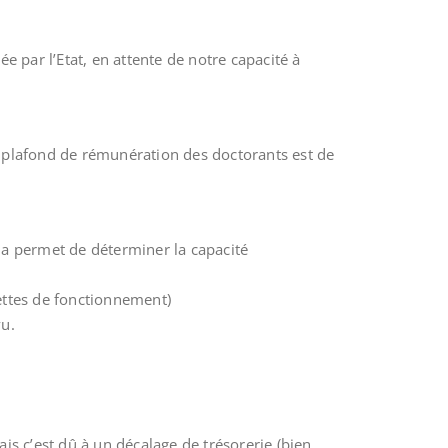
e par l’Etat, en attente de notre capacité à
e plafond de rémunération des doctorants est de
a permet de déterminer la capacité
ettes de fonctionnement)
vu.
s c’est dû à un décalage de trésorerie (bien