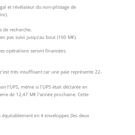
égal et révélateur du non-pilotage de
ni).
ts de recherche.
ais pas suivi jusqu’au bout (100 M€).
Ces opérations seront financées.
c’est très insuffisant car une paie représente 22-
non l’UPS, même si l’UPS était déclarée en
erie de 12,47 M€ l’année prochaine. Cette
is équitablement en 4 enveloppes (les deux