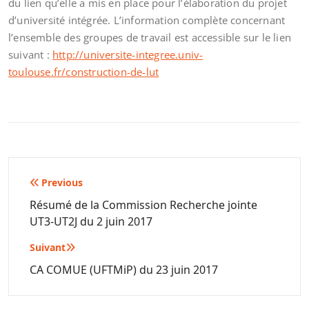
du lien qu’elle a mis en place pour l’élaboration du projet
d’université intégrée. L’information complète concernant
l’ensemble des groupes de travail est accessible sur le lien
suivant :
http://universite-integree.univ-
toulouse.fr/construction-de-lut
Navigation
Previous
de
Résumé de la Commission Recherche jointe
UT3-UT2J du 2 juin 2017
l’article
Suivant
CA COMUE (UFTMiP) du 23 juin 2017