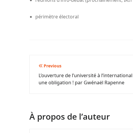
réunions d’info-débat (prochainement, IRI
périmètre électoral
Navigation
Previous
L’ouverture de l’université à l’international
de
une obligation ! par Gwénaël Rapenne
l’article
À propos de l’auteur