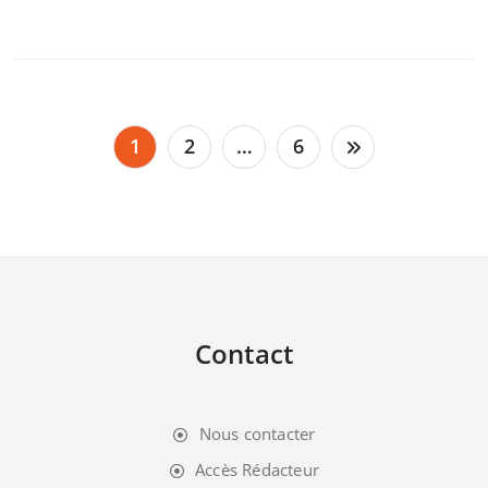
Pagination
1
2
…
6
des
publications
Contact
Nous contacter
Accès Rédacteur