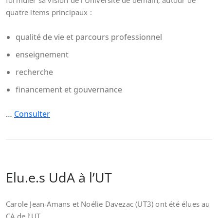
formuler sa vision de l’Université de demain, autour de
quatre items principaux :
qualité de vie et parcours professionnel
enseignement
recherche
financement et gouvernance
…
Consulter
Elu.e.s UdA à l’UT
Carole Jean-Amans et Noélie Davezac (UT3) ont été élues au
CA de l’UT.