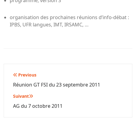
programme, version 3
organisation des prochaines réunions d’info-débat :
IPBS, UFR langues, IMT, IRSAMC, …
Navigation
Previous
de
Réunion GT FSI du 23 septembre 2011
l’article
Suivant
AG du 7 octobre 2011